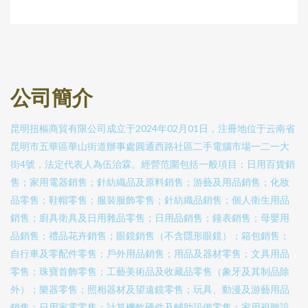
公司簡介
昆明扭樞商貿有限公司成立于2024年02月01日，注冊地位于云南省
昆明市五華區華山街道辦事處圓通西路社區二手電腦市場一二一大
街4號，法定代表人為伍治霖。經營范圍包括一般項目：日用百貨銷
售；家用電器銷售；針紡織品及原料銷售；游藝及用品銷售；化妝
品零售；鞋帽零售；服裝服飾零售；針紡織品銷售；個人衛生用品
銷售；廚具衛具及日用雜品零售；日用品銷售；鐘表銷售；母嬰用
品銷售；禮品花卉銷售；眼鏡銷售（不含隱形眼鏡）；箱包銷售；
自行車及零配件零售；戶外用品銷售；用品及器材零售；文具用品
零售；珠寶首飾零售；工藝美術品及收藏品零售（象牙及其制品除
外）；樂器零售；照相器材及望遠鏡零售；玩具、動漫及游藝用品
銷售；日用家電零售；計算機軟硬件及輔助設備零售；家用視聽設