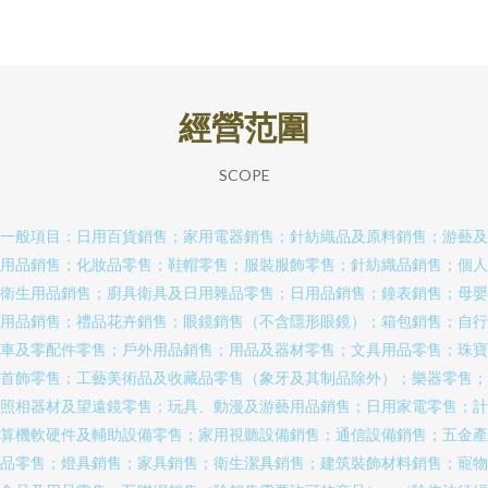
經營范圍
SCOPE
一般項目：日用百貨銷售；家用電器銷售；針紡織品及原料銷售；游藝及
用品銷售；化妝品零售；鞋帽零售；服裝服飾零售；針紡織品銷售；個人
衛生用品銷售；廚具衛具及日用雜品零售；日用品銷售；鐘表銷售；母嬰
用品銷售；禮品花卉銷售；眼鏡銷售（不含隱形眼鏡）；箱包銷售；自行
車及零配件零售；戶外用品銷售；用品及器材零售；文具用品零售；珠寶
首飾零售；工藝美術品及收藏品零售（象牙及其制品除外）；樂器零售；
照相器材及望遠鏡零售；玩具、動漫及游藝用品銷售；日用家電零售；計
算機軟硬件及輔助設備零售；家用視聽設備銷售；通信設備銷售；五金產
品零售；燈具銷售；家具銷售；衛生潔具銷售；建筑裝飾材料銷售；寵物