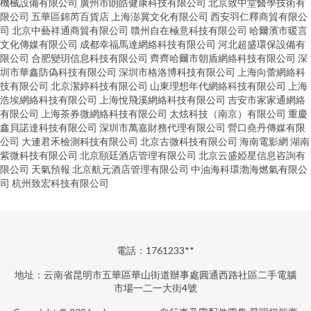
機械設備有限公司
廣州市朗皓健康科技有限公司
北京致中堂醫學技術有
限公司
五華區錦芮百貨店
上海澎冀文化有限公司
西安羽仁釋商貿有限公
司
北京中藝祥通商貿有限公司
贛州自在極意科技有限公司
哈爾濱市暖言
文化傳媒有限公司
成都幸福馬達網絡科技有限公司
河北超盛環保設備有
限公司
合肥變玥信息科技有限公司
齊齊哈爾市朝盾網絡科技有限公司
深
圳市華鑫防偽科技有限公司
深圳市格洛博科技有限公司
上海向蕾網絡科
技有限公司
北京潔婷科技有限公司
山東理想年代網絡科技有限公司
上海
浩埃網絡科技有限公司
上海悅飛溪網絡科技有限公司
吉安市家家通網絡
有限公司
上海茶券微網絡科技有限公司
太炫科技（南京）有限公司
重慶
鑫貝諾達科技有限公司
深圳市萬嘉財務代理有限公司
營口堯丹傳媒有限
公司
大連君禾檢測科技有限公司
北京古微科技有限公司
海南電影網
湖南
紫微科技有限公司
北京頤廷酒店管理有限公司
北京云盛婭星信息咨詢有
限公司
天氣預報
北京航元酒店管理有限公司
中油海科環渤海燃氣有限公
司
杭州致宏科技有限公司
電話：1761233**
地址：云南省昆明市五華區華山街道辦事處圓通西路社區二手電腦
市場一二一大街4號