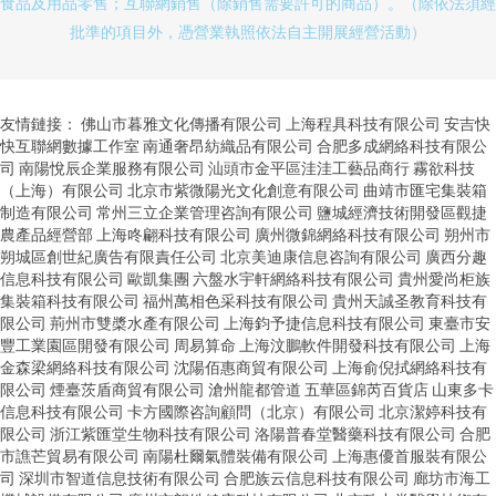
食品及用品零售；互聯網銷售（除銷售需要許可的商品）。（除依法須經
批準的項目外，憑營業執照依法自主開展經營活動）
友情鏈接：
佛山市暮雅文化傳播有限公司
上海程具科技有限公司
安吉快
快互聯網數據工作室
南通奢昂紡織品有限公司
合肥多成網絡科技有限公
司
南陽悅辰企業服務有限公司
汕頭市金平區洼洼工藝品商行
霧欲科技
（上海）有限公司
北京市紫微陽光文化創意有限公司
曲靖市匯宅集裝箱
制造有限公司
常州三立企業管理咨詢有限公司
鹽城經濟技術開發區觀捷
農產品經營部
上海咚翩科技有限公司
廣州微錦網絡科技有限公司
朔州市
朔城區創世紀廣告有限責任公司
北京美迪康信息咨詢有限公司
廣西分趣
信息科技有限公司
歐凱集團
六盤水宇軒網絡科技有限公司
貴州愛尚柜族
集裝箱科技有限公司
福州萬相色采科技有限公司
貴州天誠圣教育科技有
限公司
荊州市雙槳水產有限公司
上海鈞予捷信息科技有限公司
東臺市安
豐工業園區開發有限公司
周易算命
上海汶鵬軟件開發科技有限公司
上海
金森梁網絡科技有限公司
沈陽佰惠商貿有限公司
上海俞倪拭網絡科技有
限公司
煙臺茨盾商貿有限公司
滄州龍都管道
五華區錦芮百貨店
山東多卡
信息科技有限公司
卡方國際咨詢顧問（北京）有限公司
北京潔婷科技有
限公司
浙江紫匯堂生物科技有限公司
洛陽普春堂醫藥科技有限公司
合肥
市譙芒貿易有限公司
南陽杜爾氣體裝備有限公司
上海惠優首服裝有限公
司
深圳市智道信息技術有限公司
合肥族云信息科技有限公司
廊坊市海工